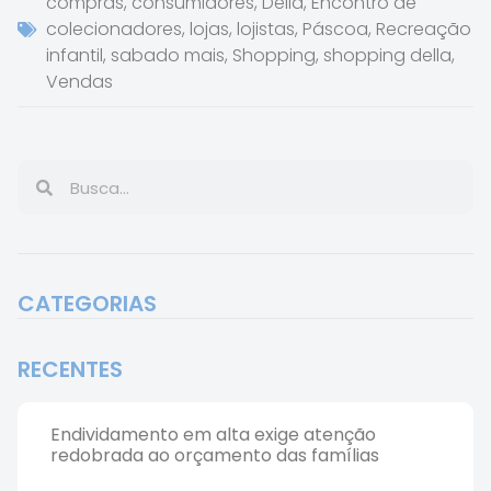
compras
,
consumidores
,
Della
,
Encontro de
colecionadores
,
lojas
,
lojistas
,
Páscoa
,
Recreação
infantil
,
sabado mais
,
Shopping
,
shopping della
,
Vendas
CATEGORIAS
RECENTES
Endividamento em alta exige atenção
redobrada ao orçamento das famílias