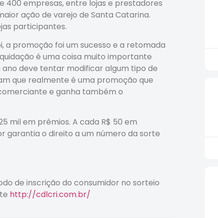
de 400 empresas, entre lojas e prestadores
aior ação de varejo de Santa Catarina.
as participantes.
pi, a promoção foi um sucesso e a retomada
aliquidação é uma coisa muito importante
a ano deve tentar modificar algum tipo de
dam que realmente é uma promoção que
 o comerciante e ganha também o
 25 mil em prêmios. A cada R$ 50 em
or garantia o direito a um número da sorte
o de inscrição do consumidor no sorteio
ite
http://cdlcri.com.br/