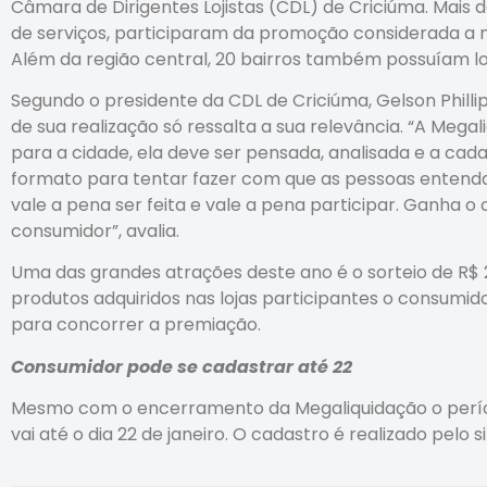
Câmara de Dirigentes Lojistas (CDL) de Criciúma. Mais 
de serviços, participaram da promoção considerada a m
Além da região central, 20 bairros também possuíam loj
Segundo o presidente da CDL de Criciúma, Gelson Philli
de sua realização só ressalta a sua relevância. “A Meg
para a cidade, ela deve ser pensada, analisada e a cad
formato para tentar fazer com que as pessoas enten
vale a pena ser feita e vale a pena participar. Ganha
consumidor”, avalia.
Uma das grandes atrações deste ano é o sorteio de R$
produtos adquiridos nas lojas participantes o consumid
para concorrer a premiação.
Consumidor pode se cadastrar até 22
Mesmo com o encerramento da Megaliquidação o períod
vai até o dia 22 de janeiro. O cadastro é realizado pelo s