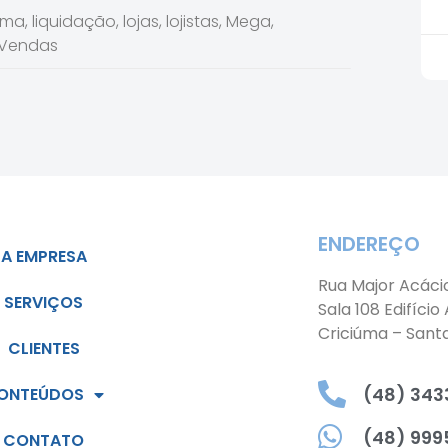
uma
,
liquidação
,
lojas
,
lojistas
,
Mega
,
Vendas
ENDEREÇO
A EMPRESA
Rua Major Acáci
SERVIÇOS
Sala 108 Edifício
Criciúma – Sant
CLIENTES
(48) 3433
ONTEÚDOS
(48) 999
CONTATO