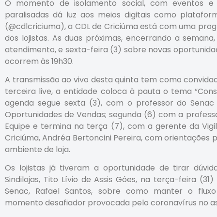
O momento de isolamento social, com eventos e a
paralisadas dá luz aos meios digitais como platafor
(@cdlcriciuma), a CDL de Criciúma está com uma prog
dos lojistas. As duas próximas, encerrando a semana,
atendimento, e sexta-feira (3) sobre novas oportunida
ocorrem às 19h30.
A transmissão ao vivo desta quinta tem como convidad
terceira live, a entidade coloca à pauta o tema “Co
agenda segue sexta (3), com o professor do Senac
Oportunidades de Vendas; segunda (6) com a profess
Equipe e termina na terça (7), com a gerente da Vig
Criciúma, Andréa Bertoncini Pereira, com orientações p
ambiente de loja.
Os lojistas já tiveram a oportunidade de tirar dúvid
Sindilojas, Tito Lívio de Assis Góes, na terça-feira 
Senac, Rafael Santos, sobre como manter o fluxo
momento desafiador provocada pelo coronavírus no a