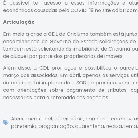
É possível ter acesso a essas informações e atu
econômicas causadas pela COVID-19 no site cdlcri.com.
Articulação
Em meio a crise a CDL de Criciúma também está junto 
encaminhando ao Governo do Estado solicitações de i
também está solicitando às imobiliárias de Criciúma p
de aluguel por parte dos proprietários de imóveis.
Além disso, a CDL prorrogou e possibilitou o par
março aos associados. Em abril, apenas os serviços uti
da entidade foi implantado o SOS empresário, uma c
com orientações sobre pagamento de tributos, ca
necessárias para a retomada dos negócios.
Atendimento
,
cdl
,
cdl criciúma
,
comércio
,
coronaviru
pandemia
,
programação
,
quarentena
,
realiza
,
tema