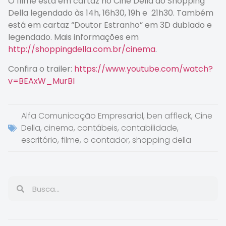
O filme está em cartaz no Cine Della do Shopping
Della legendado às 14h, 16h30, 19h e 21h30. Também
está em cartaz “Doutor Estranho” em 3D dublado e
legendado. Mais informações em
http://shoppingdella.com.br/cinema
.
Confira o trailer:
https://www.youtube.com/watch?
v=BEAxW_MurBI
Alfa Comunicação Empresarial
,
ben affleck
,
Cine
Della
,
cinema
,
contábeis
,
contabilidade
,
escritório
,
filme
,
o contador
,
shopping della