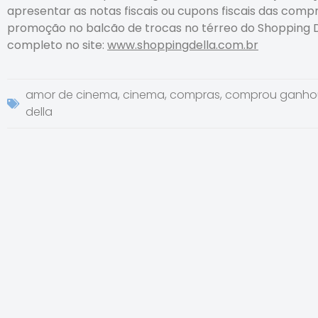
apresentar as notas fiscais ou cupons fiscais das comp
promoção no balcão de trocas no térreo do Shopping De
completo no site:
www.shoppingdella.com.br
amor de cinema
,
cinema
,
compras
,
comprou ganho
della