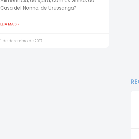
Alimentícia, de Içara, com os vinhos da
Casa del Nonno, de Urussanga?
LEIA MAIS »
1 de dezembro de 2017
RE