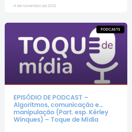
4 de novembro de 2020
PODCASTS
EPISÓDIO DE PODCAST –
Algoritmos, comunicação e…
manipulação (Part. esp. Kérley
Winques) – Toque de Mídia