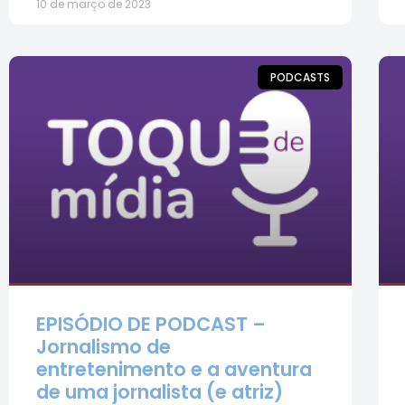
10 de março de 2023
PODCASTS
EPISÓDIO DE PODCAST –
Jornalismo de
entretenimento e a aventura
de uma jornalista (e atriz)