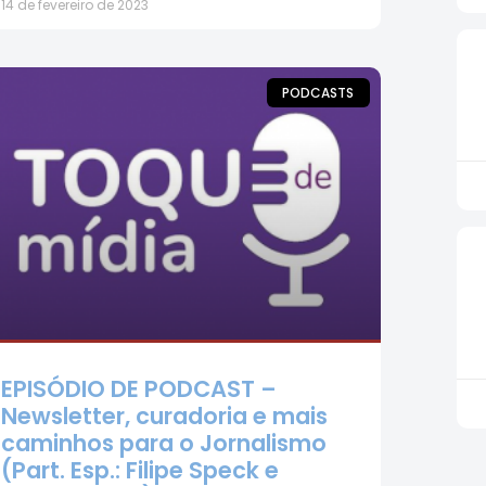
14 de fevereiro de 2023
PODCASTS
EPISÓDIO DE PODCAST –
Newsletter, curadoria e mais
caminhos para o Jornalismo
(Part. Esp.: Filipe Speck e