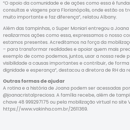
“O apoio da comunidade e de ações como essa é fund
consultas e viagens para Florianópolis, onde estão os 
muito importante e faz diferença”, relatou Albany.
Além das tampinhas, o Super Moniari entregou a Joana 
realizarmos ações como essa, expressamos o nosso 
estamos presentes. Acreditamos na força da mobilizaçã
– para transformar realidades e apoiar quem mais pre
exemplo de como podemos, juntos, usar a nossa rede pa
visibilidade a causas importantes e contribuir, de for
dignidade e esperança”, destacou a diretora de RH da red
Outras formas de ajudar
A rotina e a história de Joana podem ser acessadas por
@joanacristalpreciosa. A família recebe, além de tampi
chave 48 999297175 ou pela mobilização virtual no site 
https://www.vakinha.com.br/2611369.