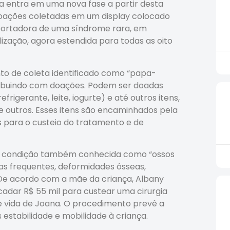
a entra em uma nova fase a partir desta
 doações coletadas em um display colocado
, portadora de uma síndrome rara, em
lização, agora estendida para todas as oito
to de coleta identificado como “papa-
tribuindo com doações. Podem ser doadas
igerante, leite, iogurte) e até outros itens,
e outros. Esses itens são encaminhados pela
 para o custeio do tratamento e de
 — condição também conhecida como “ossos
ras frequentes, deformidades ósseas,
 De acordo com a mãe da criança, Albany
adar R$ 55 mil para custear uma cirurgia
 vida de Joana. O procedimento prevê a
stabilidade e mobilidade à criança.