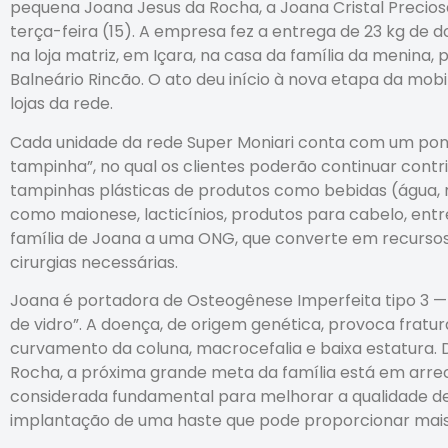
pequena Joana Jesus da Rocha, a Joana Cristal Precios
terça-feira (15). A empresa fez a entrega de 23 kg de
na loja matriz, em Içara, na casa da família da menina
Balneário Rincão. O ato deu início à nova etapa da mobi
lojas da rede.
Cada unidade da rede Super Moniari conta com um pon
tampinha”, no qual os clientes poderão continuar con
tampinhas plásticas de produtos como bebidas (água, refr
como maionese, lacticínios, produtos para cabelo, entr
família de Joana a uma ONG, que converte em recursos
cirurgias necessárias.
Joana é portadora de Osteogênese Imperfeita tipo 3
de vidro”. A doença, de origem genética, provoca fratu
curvamento da coluna, macrocefalia e baixa estatura.
Rocha, a próxima grande meta da família está em arrec
considerada fundamental para melhorar a qualidade de
implantação de uma haste que pode proporcionar mais e