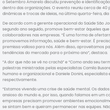
o Setembro Amarelo discutiu prevenção e identificaç
dentro das organizações. O evento reuniu cerca de 40 p
dinâmicas e trocas de ideias, na última quarta-feira, dia 
De acordo com a gerente operacional do Saúde São José
segundo ano seguido, promove bem-estar àqueles que 
colaboradores nas empresas. “É uma forma de oferta
promovemos informação, saúde e bem-estar. É preciso 
premissa valiosa para nós. Além disso, aproveitamos par
tendências do mercado para o próximo ano”, destaca.
“A dor que não se vê no crachá” e “Como anda seu te
palestras ministradas pelas especialistas Camila Busar
humano e organizacional e Daniele Donini, especialist
respectivamente.
“Estamos vivendo uma crise de saúde mental. Os dados 
ansioso do mundo e, por isso, quando falamos em um c
empresas precisam promover ambientes emocionalmen
se sintam bem e queiram permanecer nas equipes. Não 