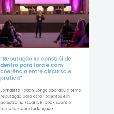
“Reputação se constrói de
dentro para fora e com
coerência entre discurso e
prática”
Jornalista Tatiani Longo abordou o tema
reputação para atrair talentos em
palestra no Escarh. E-book sobre o
tema também foi lançado