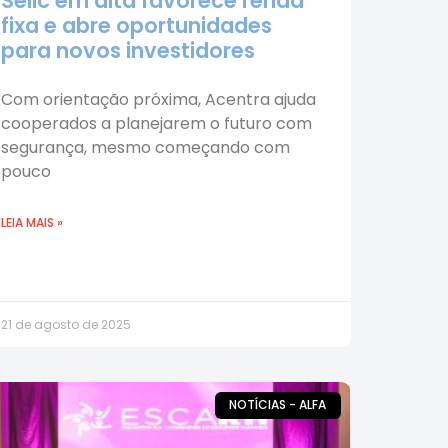
Selic em alta favorece renda
fixa e abre oportunidades
para novos investidores
Com orientação próxima, Acentra ajuda
cooperados a planejarem o futuro com
segurança, mesmo começando com
pouco
LEIA MAIS »
21 de agosto de 2025
NOTÍCIAS - ALFA