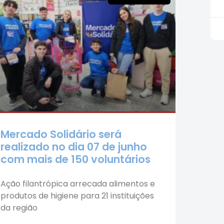
Mercado Solidário será
realizado no dia 07 de junho
com mais de 150 voluntários
Ação filantrópica arrecada alimentos e
produtos de higiene para 21 instituições
da região