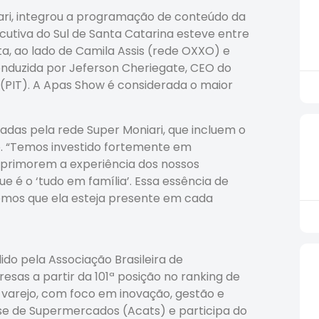
ari, integrou a programação de conteúdo da
utiva do Sul de Santa Catarina esteve entre
a, ao lado de Camila Assis (rede OXXO) e
onduzida por Jeferson Cheriegate, CEO do
PIT). A Apas Show é considerada o maior
adas pela rede Super Moniari, que incluem o
ão. “Temos investido fortemente em
aprimorem a experiência dos nossos
ue é o ‘tudo em família’. Essa essência de
emos que ela esteja presente em cada
do pela Associação Brasileira de
as a partir da 101ª posição no ranking de
 varejo, com foco em inovação, gestão e
nse de Supermercados (Acats) e participa do