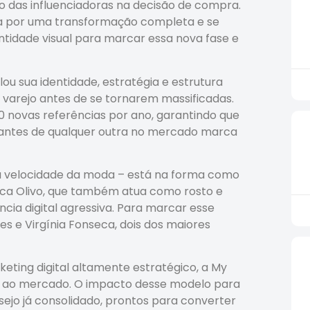
o das influenciadoras na decisão de compra.
sa por uma transformação completa e se
ntidade visual para marcar essa nova fase e
.
ou sua identidade, estratégia e estrutura
 varejo antes de se tornarem massificadas.
0 novas referências por ano, garantindo que
 antes de qualquer outra no mercado marca
na velocidade da moda – está na forma como
ianca Olivo, que também atua como rosto e
cia digital agressiva. Para marcar esse
 e Virgínia Fonseca, dois dos maiores
ting digital altamente estratégico, a My
ao mercado. O impacto desse modelo para
esejo já consolidado, prontos para converter