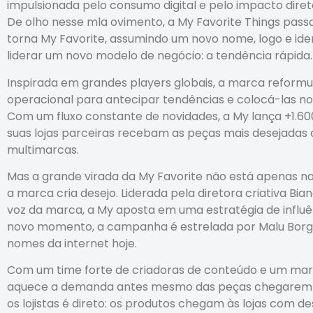
impulsionada pelo consumo digital e pelo impacto diret
De olho nesse mla ovimento, a My Favorite Things pas
torna My Favorite, assumindo um novo nome, logo e ide
liderar um novo modelo de negócio: a tendência rápida
Inspirada em grandes players globais, a marca reformul
operacional para antecipar tendências e colocá-las no
Com um fluxo constante de novidades, a My lança +1.60
suas lojas parceiras recebam as peças mais desejadas
multimarcas.
Mas a grande virada da My Favorite não está apenas 
a marca cria desejo. Liderada pela diretora criativa B
voz da marca, a My aposta em uma estratégia de influên
novo momento, a campanha é estrelada por Malu Borges
nomes da internet hoje.
Com um time forte de criadoras de conteúdo e um marke
aquece a demanda antes mesmo das peças chegarem 
os lojistas é direto: os produtos chegam às lojas com d