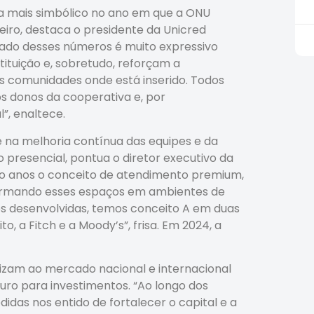
a mais simbólico no ano em que a ONU
iro, destaca o presidente da Unicred
icado desses números é muito expressivo
ituição e, sobretudo, reforçam a
 comunidades onde está inserido. Todos
s donos da cooperativa e, por
”, enaltece.
e na melhoria contínua das equipes e da
presencial, pontua o diretor executivo da
nco anos o conceito de atendimento premium,
formando esses espaços em ambientes de
es desenvolvidas, temos conceito A em duas
o, a Fitch e a Moody’s”, frisa. Em 2024, a
lizam ao mercado nacional e internacional
ro para investimentos. “Ao longo dos
das nos entido de fortalecer o capital e a