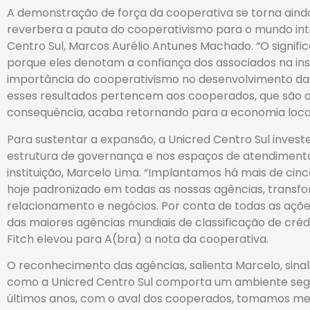
A demonstração de força da cooperativa se torna aind
reverbera a pauta do cooperativismo para o mundo inte
Centro Sul, Marcos Aurélio Antunes Machado. “O signif
porque eles denotam a confiança dos associados na inst
importância do cooperativismo no desenvolvimento das
esses resultados pertencem aos cooperados, que são o
consequência, acaba retornando para a economia local
Para sustentar a expansão, a Unicred Centro Sul invest
estrutura de governança e nos espaços de atendimento 
instituição, Marcelo Lima. “Implantamos há mais de ci
hoje padronizado em todas as nossas agências, trans
relacionamento e negócios. Por conta de todas as açõ
das maiores agências mundiais de classificação de crédit
Fitch elevou para A(bra) a nota da cooperativa.
O reconhecimento das agências, salienta Marcelo, sina
como a Unicred Centro Sul comporta um ambiente segu
últimos anos, com o aval dos cooperados, tomamos medi