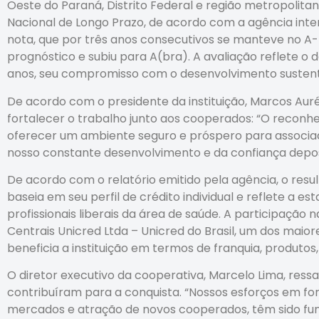
Oeste do Paraná, Distrito Federal e região metropolita
Nacional de Longo Prazo, de acordo com a agência intern
nota, que por três anos consecutivos se manteve no A-
prognóstico e subiu para A(bra). A avaliação reflete 
anos, seu compromisso com o desenvolvimento sustentá
De acordo com o presidente da instituição, Marcos Aur
fortalecer o trabalho junto aos cooperados: “O reco
oferecer um ambiente seguro e próspero para associado
nosso constante desenvolvimento e da confiança deposi
De acordo com o relatório emitido pela agência, o resu
baseia em seu perfil de crédito individual e reflete a es
profissionais liberais da área de saúde. A participaçã
Centrais Unicred Ltda – Unicred do Brasil, um dos mai
beneficia a instituição em termos de franquia, produtos
O diretor executivo da cooperativa, Marcelo Lima, ressa
contribuíram para a conquista. “Nossos esforços em fort
mercados e atração de novos cooperados, têm sido f