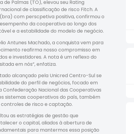
na de Palmas (TO), elevou seu Rating
acional de classificação de risco Fitch. A
(bra) com perscpetiva positiva, confirmou o
o desempenho da cooperativa ao longo dos
vel e a estabilidade do modelo de negócio.
élio Antunes Machado, a conquista vem para
nhecimento reafirma nosso compromisso em
s e investidores. A nota é um reflexo do
tada em nós”, enfatiza.
ltado alcançado pela Unicred Centro-Sul se
tabilidade do perfil de negócios, focado em
o na Confederação Nacional das Cooperativas
ores sistemas cooperativos do país, também
, controles de risco e captação.
ltou as estratégias de gestão que
alecer o capital, aliados à abertura de
undamentais para mantermos essa posição