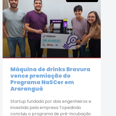
Máquina de drinks Bravura
vence premiação do
Programa NaSCer em
Araranguá
Startup fundada por dois engenheiros e
investida pela empresa Topedindo
concluiu o programa de pré-incubação