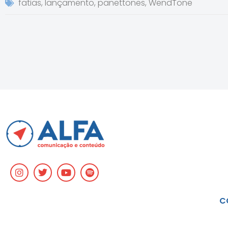
fatias
,
lançamento
,
panettones
,
WendTone
C