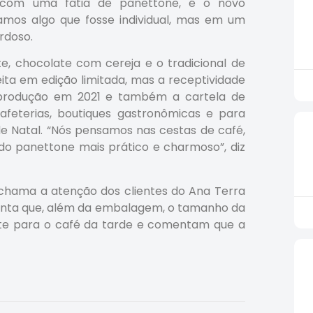
a com uma fatia de panettone, é o novo
amos algo que fosse individual, mas em um
rdoso.
e, chocolate com cereja e o tradicional de
eita em edição limitada, mas a receptividade
 produção em 2021 e também a cartela de
feterias, boutiques gastronômicas e para
Natal. “Nós pensamos nas cestas de café,
do panettone mais prático e charmoso”, diz
 chama a atenção dos clientes do Ana Terra
conta que, além da embalagem, o tamanho da
nte para o café da tarde e comentam que a