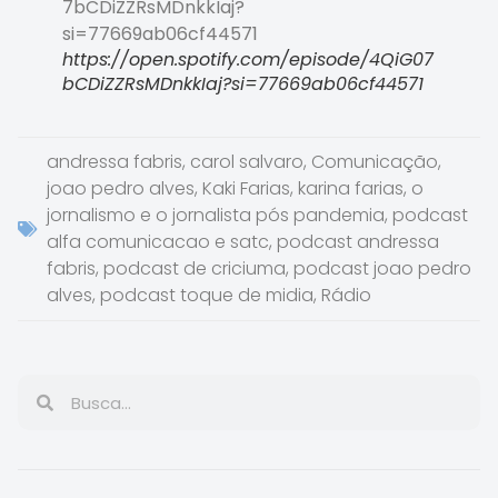
7bCDiZZRsMDnkkIaj?
si=77669ab06cf44571
https://open.spotify.com/episode/4QiG07
bCDiZZRsMDnkkIaj?si=77669ab06cf44571
andressa fabris
,
carol salvaro
,
Comunicação
,
joao pedro alves
,
Kaki Farias
,
karina farias
,
o
jornalismo e o jornalista pós pandemia
,
podcast
alfa comunicacao e satc
,
podcast andressa
fabris
,
podcast de criciuma
,
podcast joao pedro
alves
,
podcast toque de midia
,
Rádio