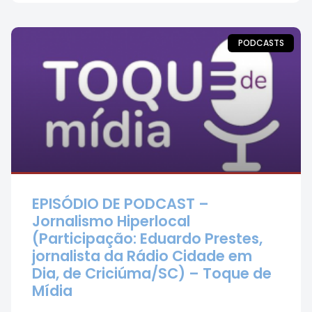
PODCASTS
EPISÓDIO DE PODCAST –
Jornalismo Hiperlocal
(Participação: Eduardo Prestes,
jornalista da Rádio Cidade em
Dia, de Criciúma/SC) – Toque de
Mídia