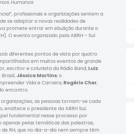
cursos Humanos
al”, profissionais e organizações sentem a
e se adaptar a novas realidades de
iva promete entrar em ebulição durante o
). O evento organizado pela ABRH – Sul
sob diferentes pontos de vista por quatro
ompartilhados em muitos eventos de grande
r, escritor e colunista da Rádio Band,
Luiz
Brasil,
Jéssica Martins
; o
Empreender Vida e Carreira,
Rogério Cher
,
do encontro.
 organizações, as pessoas tornam-se cada
, enaltece o presidente da ABRH Sul,
pel fundamental nesse processo por
 apenas pelas temáticas das palestras,
s de RH, que no dia-a-dia nem sempre têm