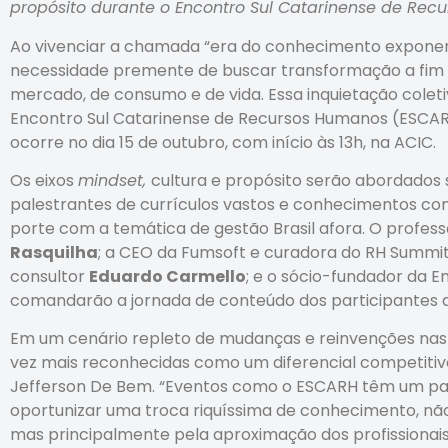
propósito durante o Encontro Sul Catarinense de Re
Ao vivenciar a chamada “era do conhecimento exponenci
necessidade premente de buscar transformação a fim d
mercado, de consumo e de vida. Essa inquietação colet
Encontro Sul Catarinense de Recursos Humanos (ESCARH
ocorre no dia 15 de outubro, com início às 13h, na ACIC.
Os eixos
mindset,
cultura e propósito serão abordados 
palestrantes de currículos vastos e conhecimentos c
porte com a temática de gestão Brasil afora. O professo
Rasquilha
; a CEO da Fumsoft e curadora do RH Summit 
consultor
Eduardo Carmello
; e o sócio-fundador da 
comandarão a jornada de conteúdo dos participantes 
Em um cenário repleto de mudanças e reinvenções nas
vez mais reconhecidas como um diferencial competitivo
Jefferson De Bem. “Eventos como o ESCARH têm um pa
oportunizar uma troca riquíssima de conhecimento, não
mas principalmente pela aproximação dos profissionai