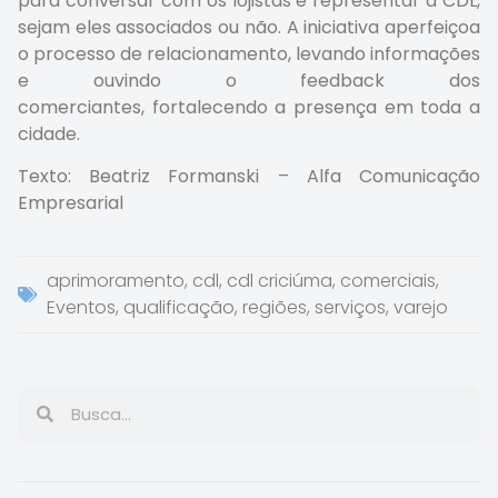
para conversar com os lojistas e representar a CDL,
sejam eles associados ou não. A iniciativa aperfeiçoa
o processo de relacionamento, levando informações
e ouvindo o feedback dos
comerciantes, fortalecendo a presença em toda a
cidade.
Texto: Beatriz Formanski – Alfa Comunicação
Empresarial
aprimoramento
,
cdl
,
cdl criciúma
,
comerciais
,
Eventos
,
qualificação
,
regiões
,
serviços
,
varejo