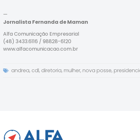
—
Jornalista Fernanda de Maman
Alfa Comunicação Empresarial
(48) 3433.6116 / 98828-6120
www.alfacomunicacao.com.br
andrea
,
cdl
,
diretoria
,
mulher
,
nova posse
,
presidenci