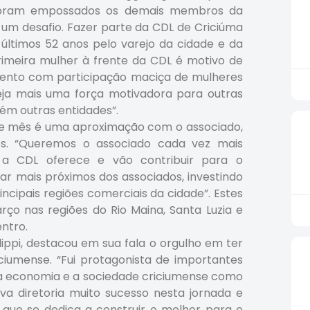
 foram empossados os demais membros da
 um desafio. Fazer parte da CDL de Criciúma
 últimos 52 anos pelo varejo da cidade e da
primeira mulher à frente da CDL é motivo de
ento com participação maciça de mulheres
seja mais uma força motivadora para outras
ém outras entidades”.
te mês é uma aproximação com o associado,
os. “Queremos o associado cada vez mais
ue a CDL oferece e vão contribuir para o
 mais próximos dos associados, investindo
ncipais regiões comerciais da cidade”. Estes
rço nas regiões do Rio Maina, Santa Luzia e
entro.
ippi, destacou em sua fala o orgulho em ter
iciumense. “Fui protagonista de importantes
, a economia e a sociedade criciumense como
a diretoria muito sucesso nesta jornada e
que se dedica a construir o melhor para o