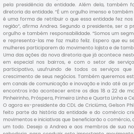
pela presidência da entidade. Além dela, também
diretoria da entidade. “É um orgulho imenso e também
é uma forma de retribuir o que essa entidade fez nos
região”, afirma Andrea. Segundo a presidente, ser a 
orgulho e também responsabilidade. “Somos um segm
e representa-las me faz muito feliz. Espero que eu 
mulheres participarem do movimento lojista e de tamb
Uma das ações da nova diretoria que já acontece nes
em especial nos bairros, e com o setor de serviç
participativo, usufruindo de todos os serviços q
crescimento de seus negócios. Também queremos estar
em canais de comunicação e inovação e indo até as pri
encontros irão acontecer entre os dias 18 a 22 de ma
Pinheirinho, Próspera, Primeira Linha e Quarta Linha e C
O agora ex-presidente da CDL de Criciúma, Gelson Phil
feito parte da história da entidade e do comércio cr
movimentos e iniciativas que beneficiarão o comércio
um todo. Desejo a Andrea e aos membros de sua nov
sabedoria, para conduzir este importante movimento 