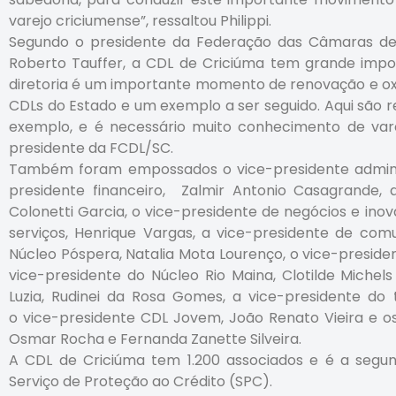
varejo criciumense”, ressaltou Philippi.
Segundo o presidente da Federação das Câmaras de Di
Roberto Tauffer, a CDL de Criciúma tem grande impor
diretoria é um importante momento de renovação e ox
CDLs do Estado e um exemplo a ser seguido. Aqui são re
exemplo, e é necessário muito conhecimento de varej
presidente da FCDL/SC.
Também foram empossados o vice-presidente adminis
presidente financeiro, Zalmir Antonio Casagrande, a 
Colonetti Garcia, o vice-presidente de negócios e ino
serviços, Henrique Vargas, a vice-presidente de com
Núcleo Póspera, Natalia Mota Lourenço, o vice-presiden
vice-presidente do Núcleo Rio Maina, Clotilde Michel
Luzia, Rudinei da Rosa Gomes, a vice-presidente do 
o vice-presidente CDL Jovem, João Renato Vieira e os 
Osmar Rocha e Fernanda Zanette Silveira.
A CDL de Criciúma tem 1.200 associados e é a seg
Serviço de Proteção ao Crédito (SPC).