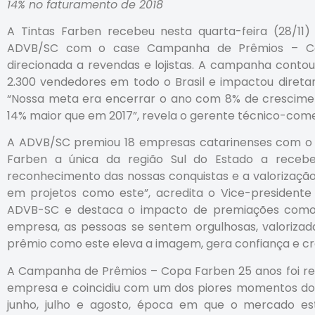
14% no faturamento de 2018
A Tintas Farben recebeu nesta quarta-feira (28/1
ADVB/SC com o case Campanha de Prêmios – Co
direcionada a revendas e lojistas. A campanha contou
2.300 vendedores em todo o Brasil e impactou diret
“Nossa meta era encerrar o ano com 8% de crescim
14% maior que em 2017”, revela o gerente técnico-come
A ADVB/SC premiou 18 empresas catarinenses com o 
Farben a única da região Sul do Estado a receb
reconhecimento das nossas conquistas e a valorizaçã
em projetos como este”, acredita o Vice-presidente E
ADVB-SC e destaca o impacto de premiações como 
empresa, as pessoas se sentem orgulhosas, valoriz
prêmio como este eleva a imagem, gera confiança e cred
A Campanha de Prêmios – Copa Farben 25 anos foi r
empresa e coincidiu com um dos piores momentos do a
junho, julho e agosto, época em que o mercado e