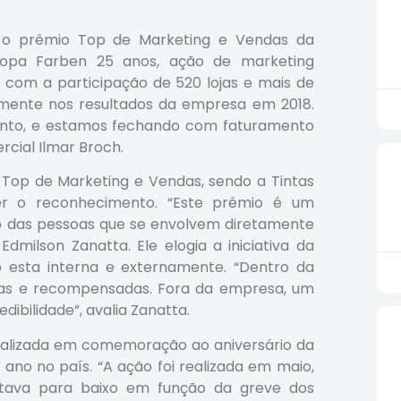
1) o prêmio Top de Marketing e Vendas da
pa Farben 25 anos, ação de marketing
 com a participação de 520 lojas e mais de
amente nos resultados da empresa em 2018.
ento, e estamos fechando com faturamento
rcial Ilmar Broch.
Top de Marketing e Vendas, sendo a Tintas
er o reconhecimento. “Este prêmio é um
o das pessoas que se envolvem diretamente
dmilson Zanatta. Ele elogia a iniciativa da
esta interna e externamente. “Dentro da
adas e recompensadas. Fora da empresa, um
ibilidade”, avalia Zanatta.
ealizada em comemoração ao aniversário da
no no país. “A ação foi realizada em maio,
stava para baixo em função da greve dos