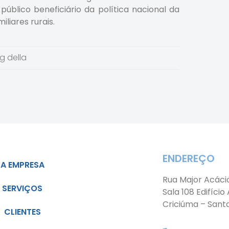
público beneficiário da política nacional da
liares rurais.
g della
ENDEREÇO
A EMPRESA
Rua Major Acáci
SERVIÇOS
Sala 108 Edifício
Criciúma – Sant
CLIENTES