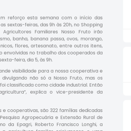
s um reforço esta semana com o início das
 as sextas-feiras, das 9h às 20h, no Shopping
 Agricultores Familiares Nosso Fruto irão
resmo, banha, banana passa, ovos, morango,
cos, flores, artesanato, entre outros itens,
ão envolvidas no trabalho dos cooperados da
xta-feira, dia 5, às 9h.
nde visibilidade para a nossa cooperativa e
r divulgando não só a Nosso Fruto, mas os
oi classificada como cidade industrial. Então
ricultura”, explica o vice-presidente da
es e cooperativas, são 322 famílias dedicadas
 Pesquisa Agropecuária e Extensão Rural de
mo da Epagri, Roberto Francisco Longhi, a