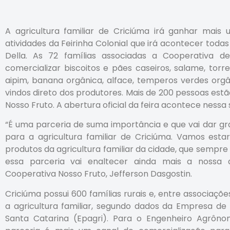
A agricultura familiar de Criciúma irá ganhar mai
atividades da Feirinha Colonial que irá acontecer todas
Della. As 72 famílias associadas a Cooperativa de
comercializar biscoitos e pães caseiros, salame, tor
aipim, banana orgânica, alface, temperos verdes orgâni
vindos direto dos produtores. Mais de 200 pessoas est
Nosso Fruto. A abertura oficial da feira acontece nessa se
“É uma parceria de suma importância e que vai dar gra
para a agricultura familiar de Criciúma. Vamos esta
produtos da agricultura familiar da cidade, que sempre f
essa parceria vai enaltecer ainda mais a nossa ag
Cooperativa Nosso Fruto, Jefferson Dasgostin.
Criciúma possui 600 famílias rurais e, entre associaçõ
a agricultura familiar, segundo dados da Empresa de
Santa Catarina (Epagri). Para o Engenheiro Agrôno