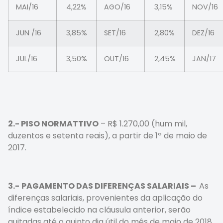
MAI/16
4,22%
AGO/16
3,15%
NOV/16
JUN /16
3,85%
SET/16
2,80%
DEZ/16
JUL/16
3,50%
OUT/16
2,45%
JAN/17
2.- PISO NORMATTIVO
– R$ 1.270,00 (hum mil,
duzentos e setenta reais), a partir de 1º de maio de
2017.
3.-
PAGAMENTO DAS DIFERENÇAS SALARIAIS –
As
diferenças salariais, provenientes da aplicação do
índice estabelecido na cláusula anterior, serão
quitadas até o quinto dia útil do mês de maio de 2018.