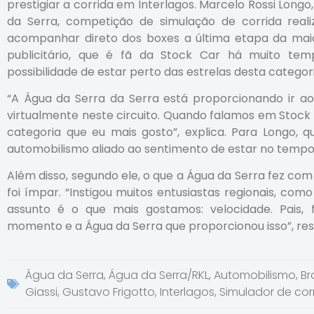
prestigiar a corrida em Interlagos. Marcelo Rossi Long
da Serra, competição de simulação de corrida real
acompanhar direto dos boxes a última etapa da mai
publicitário, que é fã da Stock Car há muito te
possibilidade de estar perto das estrelas desta catego
“A Água da Serra da Serra está proporcionando ir 
virtualmente neste circuito. Quando falamos em Stock
categoria que eu mais gosto”, explica. Para Longo, 
automobilismo aliado ao sentimento de estar no tempo 
Além disso, segundo ele, o que a Água da Serra fez com
foi ímpar. “Instigou muitos entusiastas regionais, c
assunto é o que mais gostamos: velocidade. Pais, fi
momento e a Água da Serra que proporcionou isso”, res
Água da Serra
,
Água da Serra/RKL
,
Automobilismo
,
Br
Giassi
,
Gustavo Frigotto
,
Interlagos
,
Simulador de cor