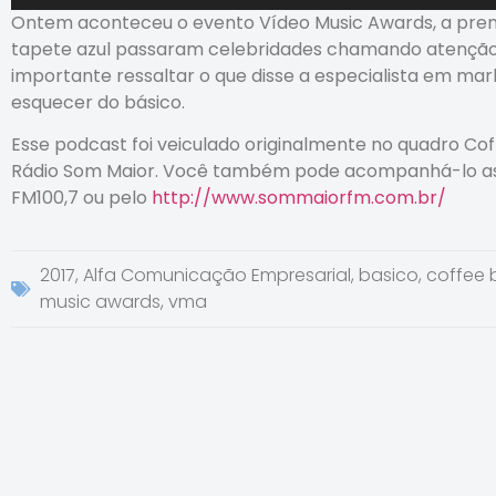
de
Ontem aconteceu o evento Vídeo Music Awards, a prem
áudio
tapete azul passaram celebridades chamando atenção 
importante ressaltar o que disse a especialista em mar
esquecer do básico.
Esse podcast foi veiculado originalmente no quadro Co
Rádio Som Maior. Você também pode acompanhá-lo as s
FM100,7 ou pelo
http://www.sommaiorfm.com.br/
2017
,
Alfa Comunicação Empresarial
,
basico
,
coffee 
music awards
,
vma