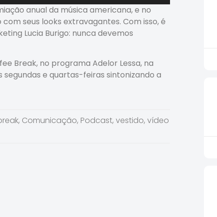
as
iação anual da música americana, e no
setas
com seus looks extravagantes. Com isso, é
para
keting Lucia Burigo: nunca devemos
cima
ou
para
ffee Break, no programa Adelor Lessa, na
baixo
egundas e quartas-feiras sintonizando a
para
aumentar
ou
diminuir
break
,
Comunicação
,
Podcast
,
vestido
,
vídeo
o
volume.