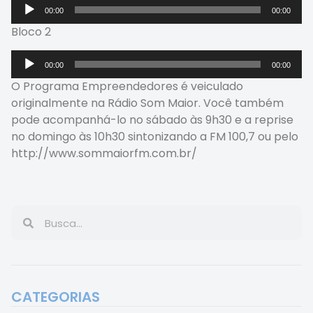
Tocador
00:00
00:00
de
Bloco 2
áudio
Tocador
00:00
00:00
de
O Programa Empreendedores é veiculado
áudio
originalmente na Rádio Som Maior. Você também
pode acompanhá-lo no sábado às 9h30 e a reprise
no domingo às 10h30 sintonizando a FM 100,7 ou pelo
http://www.sommaiorfm.com.br/
CATEGORIAS