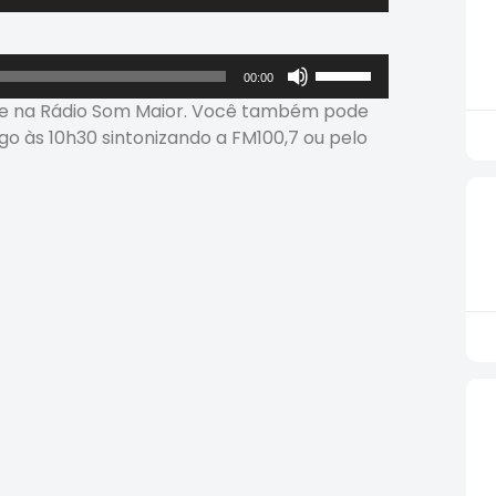
as
setas
para
Use
00:00
cima
as
te na Rádio Som Maior. Você também pode
ou
setas
o às 10h30 sintonizando a FM100,7 ou pelo
para
para
baixo
cima
para
ou
aumentar
para
ou
baixo
diminuir
para
o
aumentar
volume.
ou
diminuir
o
volume.