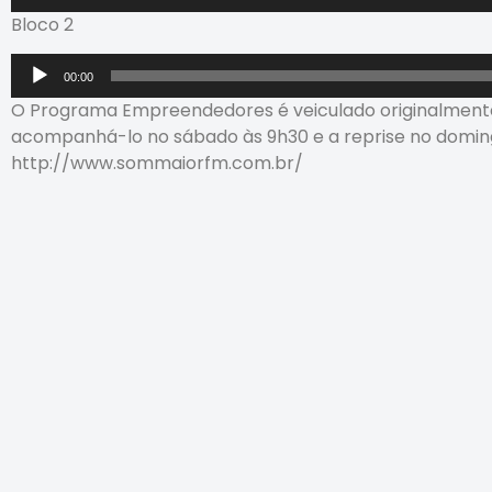
de
Bloco 2
áudio
Tocador
00:00
de
O Programa Empreendedores é veiculado originalmen
áudio
acompanhá-lo no sábado às 9h30 e a reprise no doming
http://www.sommaiorfm.com.br/