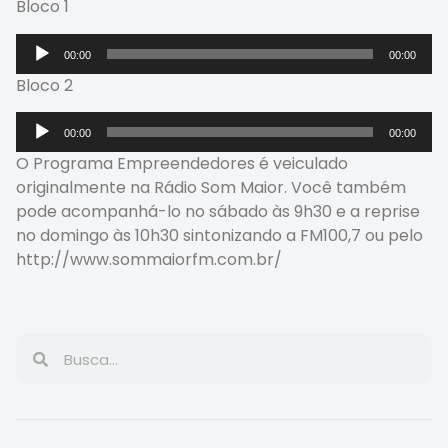
Bloco 1
Tocador
00:00
00:00
de
Bloco 2
áudio
Tocador
00:00
00:00
de
O Programa Empreendedores é veiculado
áudio
originalmente na Rádio Som Maior. Você também
pode acompanhá-lo no sábado às 9h30 e a reprise
no domingo às 10h30 sintonizando a FM100,7 ou pelo
http://www.sommaiorfm.com.br/