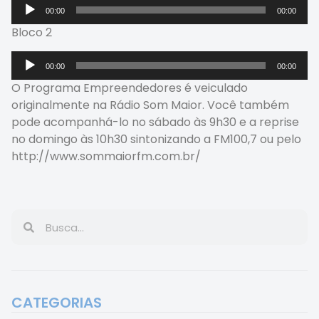
Tocador
00:00
00:00
de
Bloco 2
áudio
Tocador
00:00
00:00
de
O Programa Empreendedores é veiculado
áudio
originalmente na Rádio Som Maior. Você também
pode acompanhá-lo no sábado às 9h30 e a reprise
no domingo às 10h30 sintonizando a FM100,7 ou pelo
http://www.sommaiorfm.com.br/
CATEGORIAS