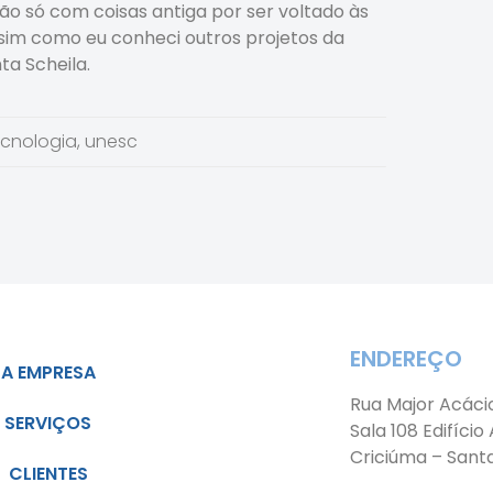
o só com coisas antiga por ser voltado às
ssim como eu conheci outros projetos da
a Scheila.
ecnologia
,
unesc
ENDEREÇO
A EMPRESA
Rua Major Acáci
SERVIÇOS
Sala 108 Edifício
Criciúma – Sant
CLIENTES