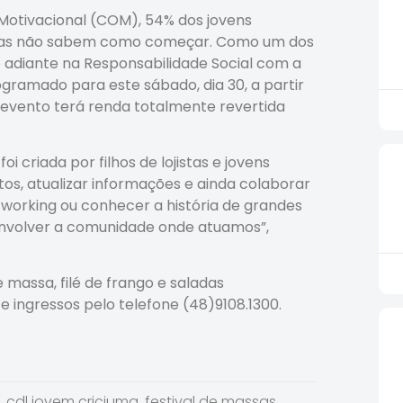
Motivacional (COM), 54% dos jovens
, mas não sabem como começar. Como um dos
 adiante na Responsabilidade Social com a
ogramado para este sábado, dia 30, a partir
 evento terá renda totalmente revertida
 criada por filhos de lojistas e jovens
s, atualizar informações e ainda colaborar
working ou conhecer a história de grandes
nvolver a comunidade onde atuamos”,
massa, filé de frango e saladas
e ingressos pelo telefone (48)9108.1300.
,
cdl jovem criciuma
,
festival de massas