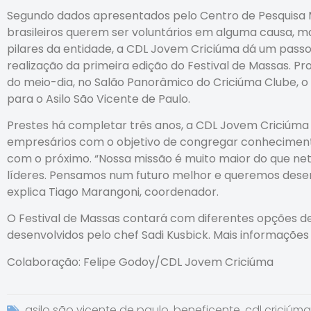
Segundo dados apresentados pelo Centro de Pesquisa 
brasileiros querem ser voluntários em alguma causa
pilares da entidade, a CDL Jovem Criciúma dá um passo
realização da primeira edição do Festival de Massas. Pr
do meio-dia, no Salão Panorâmico do Criciúma Clube, o
para o Asilo São Vicente de Paulo.
Prestes há completar três anos, a CDL Jovem Criciúma foi
empresários com o objetivo de congregar conhecimento
com o próximo. “Nossa missão é muito maior do que net
líderes. Pensamos num futuro melhor e queremos dese
explica Tiago Marangoni, coordenador.
O Festival de Massas contará com diferentes opções de 
desenvolvidos pelo chef Sadi Kusbick. Mais informações 
Colaboração: Felipe Godoy/CDL Jovem Criciúma
asilo são vicente de paulo
,
beneficente
,
cdl criciúma