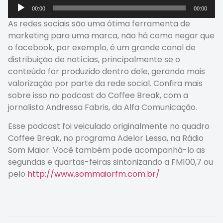
Tocador
00:00
00:00
de
As redes sociais são uma ótima ferramenta de
áudio
marketing para uma marca, não há como negar que
o facebook, por exemplo, é um grande canal de
distribuição de notícias, principalmente se o
conteúdo for produzido dentro dele, gerando mais
valorização por parte da rede social. Confira mais
sobre isso no podcast do Coffee Break, com a
jornalista Andressa Fabris, da Alfa Comunicação.
Esse podcast foi veiculado originalmente no quadro
Coffee Break, no programa Adelor Lessa, na Rádio
Som Maior. Você também pode acompanhá-lo as
segundas e quartas-feiras sintonizando a FM100,7 ou
pelo
http://www.sommaiorfm.com.br/