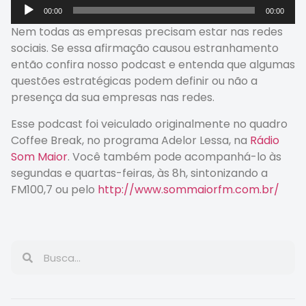
Tocador
00:00
00:00
de
Nem todas as empresas precisam estar nas redes
áudio
sociais. Se essa afirmação causou estranhamento
então confira nosso podcast e entenda que algumas
questões estratégicas podem definir ou não a
presença da sua empresas nas redes.
Esse podcast foi veiculado originalmente no
quadro
Coffee Break, no programa Adelor Lessa, na
Rádio
Som Maior
. Você também pode acompanhá-lo
às
segundas e quartas-feiras, às 8h, sintonizando a
FM100,7 ou pelo
http://www.sommaiorfm.com.br/